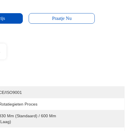
ijs
Praatje Nu
s
CE/ISO9001
Rotatiegieten Proces
830 Mm (standaard) / 600 Mm 
(laag)