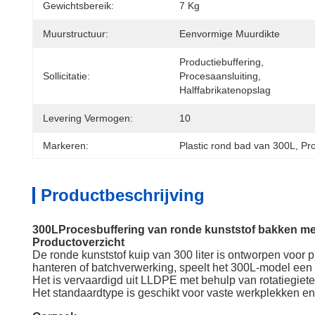
Gewichtsbereik:
7 Kg
Muurstructuur:
Eenvormige Muurdikte
Productiebuffering, 
Sollicitatie:
Procesaansluiting, 
Halffabrikatenopslag
Levering Vermogen:
10
Markeren:
Plastic rond bad van 300L
, 
Pro
Productbeschrijving
300L
Procesbuffering van ronde kunststof bakken me
Productoverzicht
De ronde kunststof kuip van 300 liter is ontworpen voor pr
hanteren of batchverwerking, speelt het 300L-model een s
Het is vervaardigd uit LLDPE met behulp van rotatiegieten
Het standaardtype is geschikt voor vaste werkplekken en ge