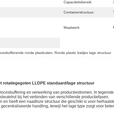
Capaciteitsbereik:
Containerstructuur:
Maatwerk:
cesbufferende ronde plasticaten
, 
Ronde plastic badjes lage structuur
t rotatiegegoten LLDPE standaard/lage structuur
ocesbuffering en verwerking van productiestromen. In tegenstelling
leutelrol bij het verbinden van verschillende productiefasen.
 en heeft een naadloze structuur die geschikt is voor herhaalde
centraliseerde handling, terwijl het lage type zorgt voor betere 