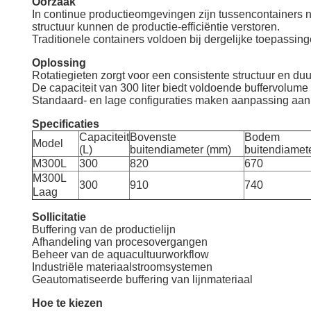
Oorzaak
In continue productieomgevingen zijn tussencontainers n
structuur kunnen de productie-efficiëntie verstoren.
Traditionele containers voldoen bij dergelijke toepassin
Oplossing
Rotatiegieten zorgt voor een consistente structuur en du
De capaciteit van 300 liter biedt voldoende buffervolume
Standaard- en lage configuraties maken aanpassing aan 
Specificaties
Capaciteit
Bovenste
Bodem
Model
(L)
buitendiameter (mm)
buitendiamet
M300L
300
820
670
M300L
300
910
740
Laag
Sollicitatie
Buffering van de productielijn
Afhandeling van procesovergangen
Beheer van de aquacultuurworkflow
Industriële materiaalstroomsystemen
Geautomatiseerde buffering van lijnmateriaal
Hoe te kiezen