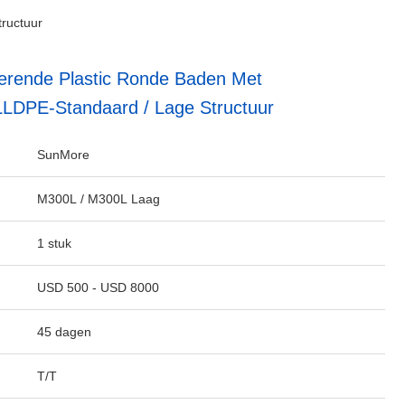
tructuur
erende Plastic Ronde Baden Met
LLDPE-Standaard / Lage Structuur
SunMore
M300L / M300L Laag
1 stuk
USD 500 - USD 8000
45 dagen
T/T