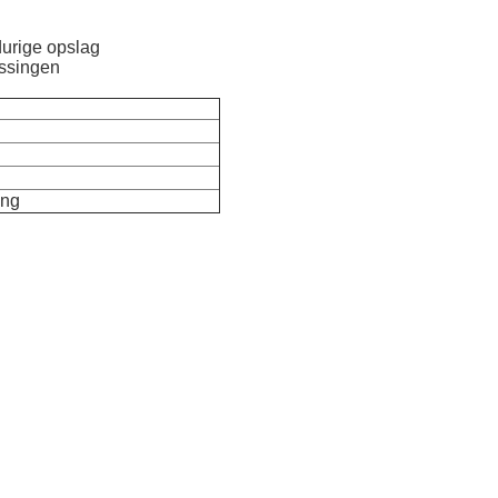
durige opslag
assingen
ing