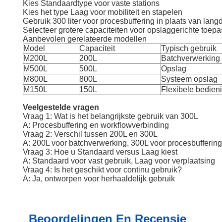
Kies Standaardtype voor vaste stations
Kies het type Laag voor mobiliteit en stapelen
Gebruik 300 liter voor procesbuffering in plaats van lang
Selecteer grotere capaciteiten voor opslaggerichte toep
Aanbevolen gerelateerde modellen
Model
Capaciteit
Typisch gebruik
M200L
200L
Batchverwerking
M500L
500L
Opslag
M800L
800L
Systeem opslag
M150L
150L
Flexibele bedien
Veelgestelde vragen
Vraag 1: Wat is het belangrijkste gebruik van 300L
A: Procesbuffering en workflowverbinding
Vraag 2: Verschil tussen 200L en 300L
A: 200L voor batchverwerking, 300L voor procesbuffering
Vraag 3: Hoe u Standaard versus Laag kiest
A: Standaard voor vast gebruik, Laag voor verplaatsing
Vraag 4: Is het geschikt voor continu gebruik?
A: Ja, ontworpen voor herhaaldelijk gebruik
Beoordelingen En Recensie