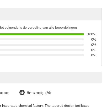
Het volgende is de verdeling van alle beoordelingen
100%
0%
0%
0%
0%
ilot.com
Het is nuttig. (36)
 integrated chemical factory. The tapered design facilitates