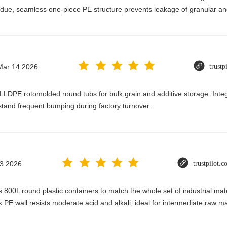
idue, seamless one-piece PE structure prevents leakage of granular and
Mar 14.2026
trustp
LLDPE rotomolded round tubs for bulk grain and additive storage. Integr
stand frequent bumping during factory turnover.
3.2026
trustpilot.
800L round plastic containers to match the whole set of industrial mat
 PE wall resists moderate acid and alkali, ideal for intermediate raw mat