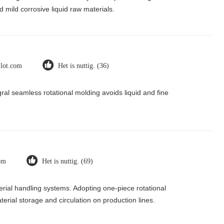
 mild corrosive liquid raw materials.
ilot.com
Het is nuttig. (36)
al seamless rotational molding avoids liquid and fine
com
Het is nuttig. (69)
erial handling systems. Adopting one-piece rotational
erial storage and circulation on production lines.