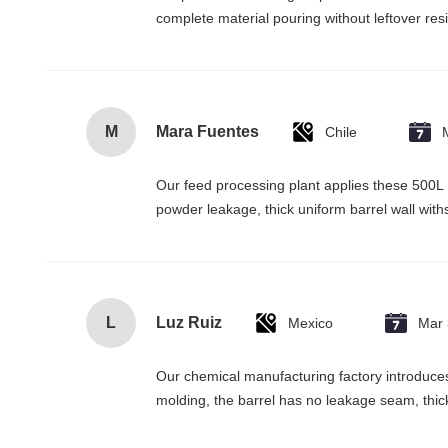
complete material pouring without leftover res
M
Mara Fuentes
Chile
Our feed processing plant applies these 500L 
powder leakage, thick uniform barrel wall with
L
Luz Ruiz
Mexico
Mar 
Our chemical manufacturing factory introduces 
molding, the barrel has no leakage seam, thick